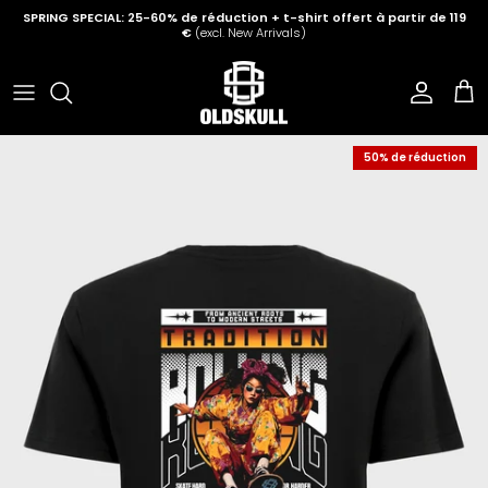
Aller au contenu
SPRING SPECIAL: 25-60% de réduction + t-shirt offert à partir de 119
€
(excl. New Arrivals)
Compte
Pani
50% de réduction