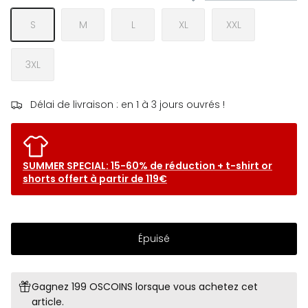
S
M
L
XL
XXL
3XL
Délai de livraison : en 1 à 3 jours ouvrés !
SUMMER SPECIAL: 15-60% de réduction + t-shirt or
shorts offert à partir de 119€
Épuisé
Gagnez 199 OSCOINS lorsque vous achetez cet
article.