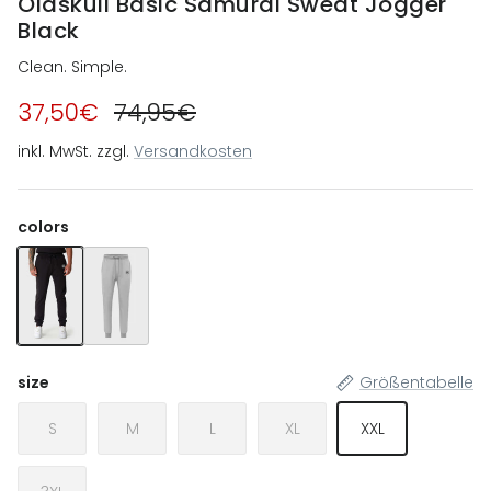
Oldskull Basic Samurai Sweat Jogger
Black
Clean. Simple.
37,50€
74,95€
inkl. MwSt. zzgl.
Versandkosten
colors
Oldskull Basic Samurai Sweat Jogger Black
Oldskull Basic Samurai Sweat Jogger Heather Grey
size
Größentabelle
S
M
L
XL
XXL