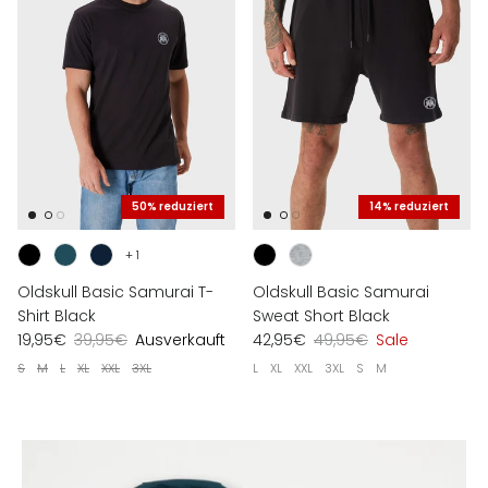
50% reduziert
14% reduziert
+ 1
Oldskull Basic Samurai T-
Oldskull Basic Samurai
Shirt Black
Sweat Short Black
19,95€
39,95€
Ausverkauft
42,95€
49,95€
Sale
S
M
L
XL
XXL
3XL
L
XL
XXL
3XL
S
M