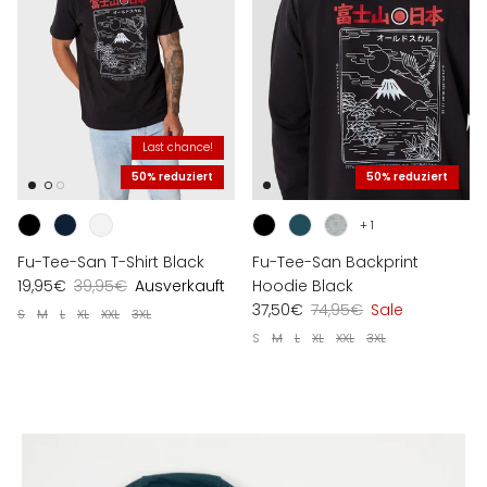
Last chance!
50% reduziert
50% reduziert
+ 1
Fu-Tee-San T-Shirt Black
Fu-Tee-San Backprint
19,95€
39,95€
Ausverkauft
Hoodie Black
37,50€
74,95€
Sale
S
M
L
XL
XXL
3XL
S
M
L
XL
XXL
3XL