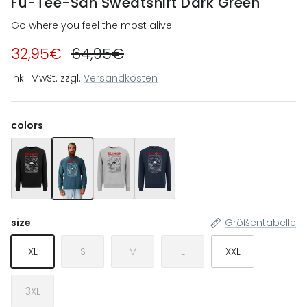
Fu-Tee-San Sweatshirt Dark Green
Go where you feel the most alive!
32,95€
64,95€
inkl. MwSt. zzgl.
Versandkosten
colors
Fu-Tee-San Sweatshirt Black
Fu-Tee-San Sweatshirt Dark Green
Fu-Tee-San Sweatshirt Heather Grey
Fu-Tee-San Sweatshirt Navy Blue
size
Größentabelle
XL
S
M
L
XXL
3XL