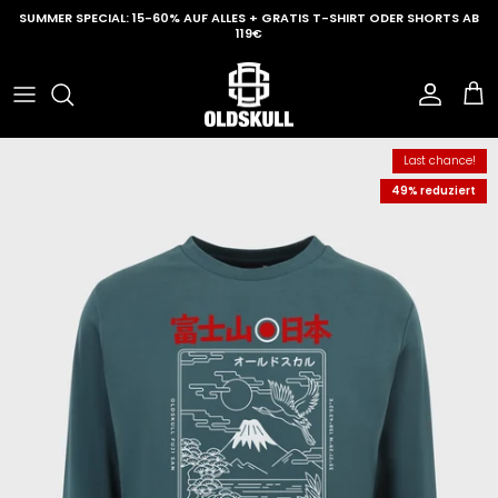
Direkt zum Inhalt
SUMMER SPECIAL: 15-60% AUF ALLES + GRATIS T-SHIRT ODER SHORTS AB
119€
Konto
Ein
Last chance!
49% reduziert