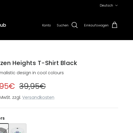
Sprache
Deutsch
lub
Konto
Suchen
Einkaufswagen
ozen Heights T-Shirt Black
malistic design in cool colours
,95€
39,95€
. MwSt. zzgl.
Versandkosten
ors