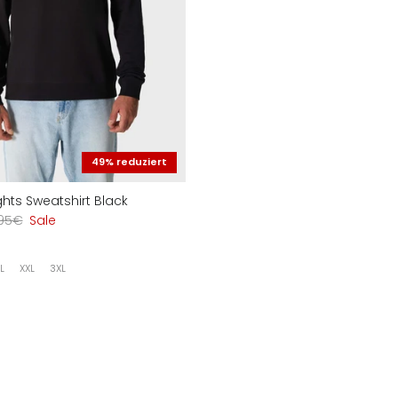
49% reduziert
hts Sweatshirt Black
,95€
Sale
L
XXL
3XL