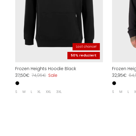
Last chance!
50% reduziert
Frozen Heights Hoodie Black
Frozen Heig
37,50€
74,95€
Sale
32,95€
64
S
M
L
XL
XXL
3XL
S
M
L
X