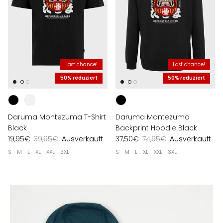
Last chance!
Last chance!
50% reduziert
50% reduziert
Daruma Montezuma T-Shirt
Daruma Montezuma
Black
Backprint Hoodie Black
19,95€
39,95€
Ausverkauft
37,50€
74,95€
Ausverkauft
S
M
L
XL
XXL
3XL
S
M
L
XL
XXL
3XL