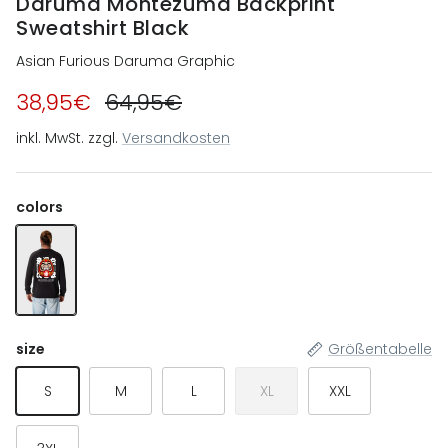
Daruma Montezuma Backprint
Sweatshirt Black
Asian Furious Daruma Graphic
38,95€
64,95€
inkl. MwSt. zzgl.
Versandkosten
colors
Daruma Montezuma Backprint Sweatshirt Black
size
Größentabelle
S
M
L
XL
XXL