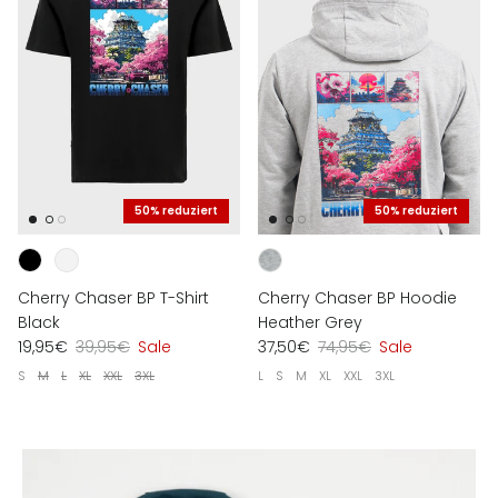
50% reduziert
50% reduziert
Cherry Chaser BP T-Shirt
Cherry Chaser BP Hoodie
Black
Heather Grey
19,95€
39,95€
Sale
37,50€
74,95€
Sale
S
M
L
XL
XXL
3XL
L
S
M
XL
XXL
3XL