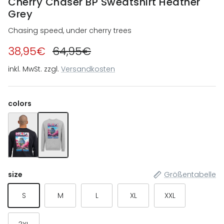
Cherry Chaser BP Sweatshirt Heather
Grey
Chasing speed, under cherry trees
38,95€
64,95€
inkl. MwSt. zzgl.
Versandkosten
colors
Cherry Chaser BP Sweatshirt Black
Cherry Chaser BP Sweatshirt Heather Grey
size
Größentabelle
S
M
L
XL
XXL